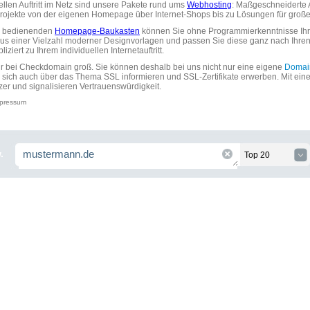
uellen Auftritt im Netz sind unsere Pakete rund ums
Webhosting
: Maßgeschneiderte A
tprojekte von der eigenen Homepage über Internet-Shops bis zu Lösungen für gr
zu bedienenden
Homepage-Baukasten
können Sie ohne Programmierkenntnisse Ihre
aus einer Vielzahl moderner Designvorlagen und passen Sie diese ganz nach Ihre
ziert zu Ihrem individuellen Internetauftritt.
ir bei Checkdomain groß. Sie können deshalb bei uns nicht nur eine eigene
Domai
 sich auch über das Thema SSL informieren und SSL-Zertifikate erwerben. Mit ein
zer und signalisieren Vertrauenswürdigkeit.
pressum
.
Top 20